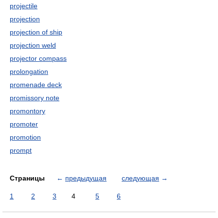
projectile
projection
projection of ship
projection weld
projector compass
prolongation
promenade deсk
promissory note
promontory
promoter
promotion
prompt
Страницы
←
предыдущая
следующая
→
1
2
3
4
5
6